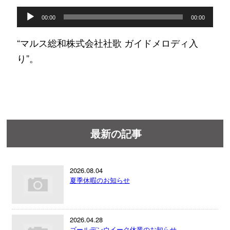
音
00:00
00:00
声
“マルス総和株式会社社歌 ガイドメロディ入
プ
り”。
レ
ー
ヤ
ー
最新の記事
2026.08.04
夏季休暇のお知らせ
2026.04.28
ゴールデンウイーク休業のお知らせ